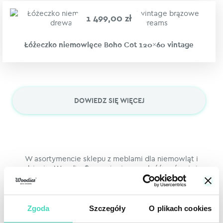
1 499,00
zł
Łóżeczko niemowlęce Boho Cot 120×60 vintage
5.00
DOWIEDZ SIĘ WIĘCEJ
W asortymencie sklepu z meblami dla niemowląt i
dzieci Woodies® możecie znaleźć również
materace dziecięce do łóżeczek niemowlęcych
oraz tekstylia typu klin, prześcieradła oraz serię
do zadań specjalnych. Nasze drewniane łóżeczka
niemowlęce w rozmiarach 120×60 cm jako
Zgoda
Szczegóły
O plikach cookies
standard w cenie mają gryzaki na dłuższych