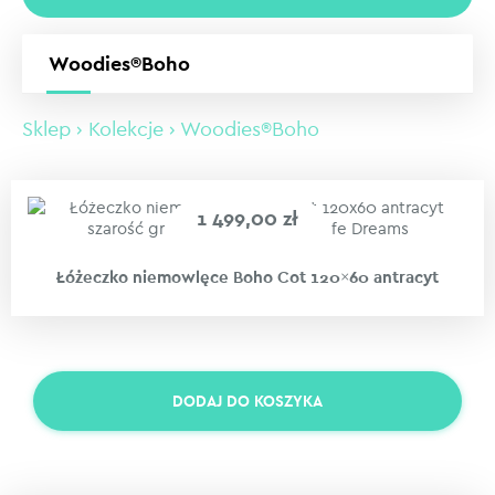
Woodies®Boho
Sklep
›
Kolekcje
› Woodies®Boho
1 499,00
zł
Łóżeczko niemowlęce Boho Cot 120×60 antracyt
DODAJ DO KOSZYKA