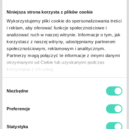
bokach oraz trzy wyciągane...
Rozwiń opis
Niniejsza strona korzysta z plików cookie
Wykorzystujemy pliki cookie do spersonalizowania treści
i reklam, aby oferować funkcje społecznościowe i
analizować ruch w naszej witrynie. Informacje o tym, jak
korzystasz z naszej witryny, udostępniamy partnerom
WYPRAWKA DLA NIEMOWLAKA
społecznościowym, reklamowym i analitycznym.
- ZAINSPIRUJ SIĘ!
Partnerzy mogą połączyć te informacje z innymi danymi
otrzymanymi od Ciebie lub uzyskanymi podczas
korzystania z ich usług.
EKSPERT W MEBLACH
DLA NIEMOWLĄT I DZIECI
Wybór
Drewniane łóżeczka dziecięce i niemowlęce
W ZGODZIE Z NATURĄ
Niezbędne
zgody
Dostawne łóżeczka dla niemowląt 90x40
Łóżeczka niemowlęce 120x60
Preferencje
Łóżeczka dziecięce 140x70
Statystyka
Łóżeczka dla trzylatka