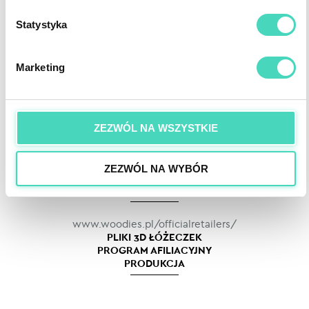
Łóżeczka dziecięce 140x70
Statystyka
Łóżeczka dla trzylatka
Łóżeczka dla dziecka 160x80
Marketing
BIURO
Łóżeczka dla dziecka 200x90
+48 603 333 508
Materace do łóżeczka
9:00-15:30 pon-czw
ZEZWÓL NA WSZYSTKIE
FURNITURE WOODIES COOPERATION
www.woodiessafedreams.eu
ZEZWÓL NA WYBÓR
OFFICIAL WOODIES
FURNITURE RETAILERS
www.woodies.pl/officialretailers/
PLIKI 3D ŁÓŻECZEK
PROGRAM AFILIACYJNY
dla architektów
PRODUKCJA
dla influencerów