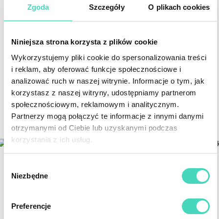
niemowlęce - łóżeczko dla dziewczynki jak i dla
Zgoda
Szczegóły
O plikach cookies
chłopca do nowoczesnego pokoiku dla
niemowląt: Modern Cot- łóżeczko dziecięce 2w1
-...
Rozwiń opis
Niniejsza strona korzysta z plików cookie
Wykorzystujemy pliki cookie do spersonalizowania treści
i reklam, aby oferować funkcje społecznościowe i
analizować ruch w naszej witrynie. Informacje o tym, jak
korzystasz z naszej witryny, udostępniamy partnerom
społecznościowym, reklamowym i analitycznym.
WYPRAWKA DLA NIEMOWLAKA
Partnerzy mogą połączyć te informacje z innymi danymi
- ZAINSPIRUJ SIĘ!
otrzymanymi od Ciebie lub uzyskanymi podczas
korzystania z ich usług.
EKSPERT W MEBLACH
Wybór
DLA NIEMOWLĄT I DZIECI
Niezbędne
Drewniane łóżeczka dziecięce i niemowlęce
W ZGODZIE Z NATURĄ
zgody
Dostawne łóżeczka dla niemowląt 90x40
Preferencje
Łóżeczka niemowlęce 120x60