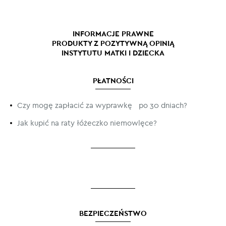
uzyskaj zwrot za łóżeczko
INFORMACJE PRAWNE
Regulamin, gwarancja
PRODUKTY Z POZYTYWNĄ OPINIĄ
INSTYTUTU MATKI I DZIECKA
Polityka prywatności i cookies
łóżeczka dla niemowląt i dzieci | przyznana na okres do
15.07. 2023 r. i do 30.11. 2025 r.
Biblioteka dokumentów
PŁATNOŚCI
materace dla niemowląt i dzieci | przyznana na okres do
Bezpieczeństwo danych osobowych
15.01.2027
Czy mogę zapłacić za wyprawkę po 30 dniach?
Atesty bezpieczeństwa łóżeczek i mebli niemowlęcych
Jak kupić na raty łóżeczko niemowlęce?
Atesty bezpieczeństwa materacy niemowlęcych
Reklamacja, zwrot do 100 dni, serwis, wymiana
Dostawa tekstyliów inpost
Dostawa wielkogabarytowych mebli dziecięcych od
26,80zł
Darmowa dostawa od 1599,00zł
BEZPIECZEŃSTWO